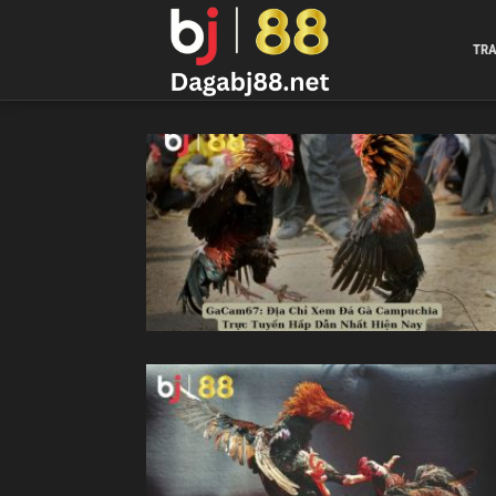
Skip
to
TR
content