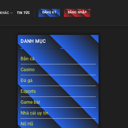
 KHÁC
TIN TỨC
ĐĂNG KÝ
ĐĂNG NHẬP
DANH MỤC
Bắn cá
Casino
Đá gà
Esports
Game bài
Nhà cái uy tín
Nổ Hũ