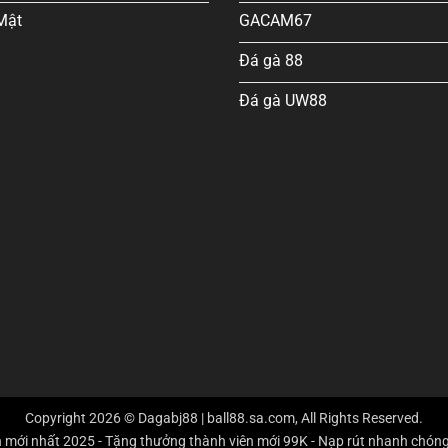
Mật
GACAM67
Đá gà 88
Đá gà UW88
Copyright 2026 © Dagabj88 |
ball88.sa.com
, All Rights Reserved.
ín mới nhất 2025 - Tặng thưởng thành viên mới 99K - Nạp rút nhanh chóng