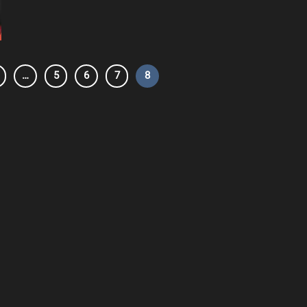
…
5
6
7
8