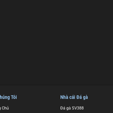
húng Tôi
Nhà cái Đá gà
g Chủ
Đá gà SV388