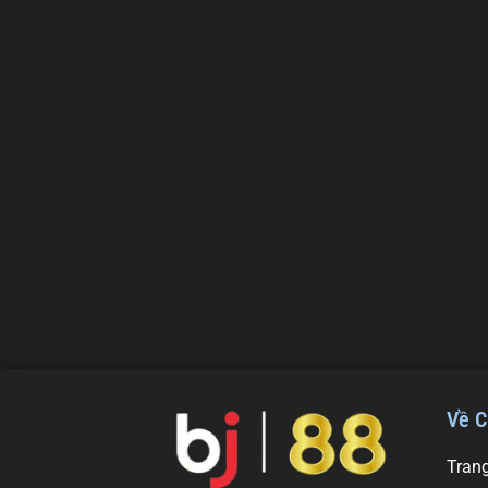
Về C
Tran