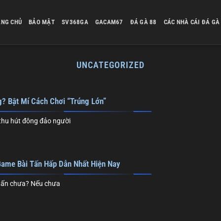
ANG CHỦ
BẢO MẬT
SV368GA
GACAM67
ĐÁ GÀ 88
CÁC NHÀ CÁI ĐÁ GÀ
UNCATEGORIZED
? Bật Mí Cách Chơi “Trúng Lớn”
 thu hút đông đảo người
Game Bài Tấn Hấp Dẫn Nhất Hiện Nay
 tấn chưa? Nếu chưa