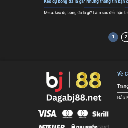
Kèo dụ bóng đá là gì? Những thông tin bạn 
Meta: kèo dụ bóng đá là gì? Làm sao để nhận bi
1
2
Về C
Tran
Bảo 