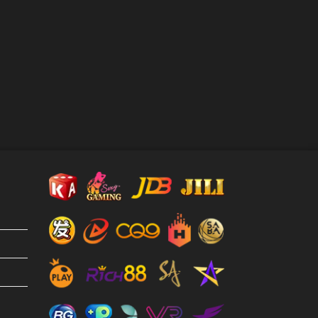
Tặng,
2025
Ưu
Đãi
Cho
Hội
Viên