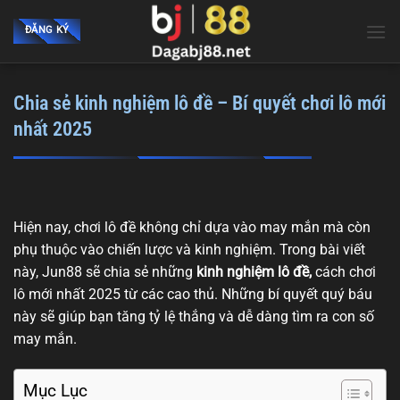
Skip
to
ĐĂNG KÝ
content
Chia sẻ kinh nghiệm lô đề – Bí quyết chơi lô mới
nhất 2025
Hiện nay, chơi lô đề không chỉ dựa vào may mắn mà còn
phụ thuộc vào chiến lược và kinh nghiệm. Trong bài viết
này, Jun88 sẽ chia sẻ những
kinh nghiệm lô đề,
cách chơi
lô mới nhất 2025 từ các cao thủ. Những bí quyết quý báu
này sẽ giúp bạn tăng tỷ lệ thắng và dễ dàng tìm ra con số
may mắn.
Mục Lục