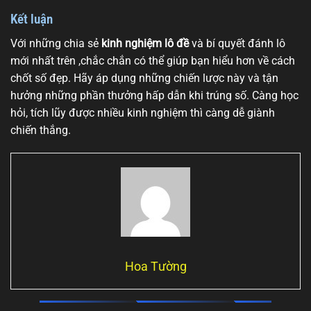
Kết luận
Với những chia sẻ
kinh nghiệm lô đề
và bí quyết đánh lô
mới nhất trên ,chắc chắn có thể giúp bạn hiểu hơn về cách
chốt số đẹp. Hãy áp dụng những chiến lược này và tận
hưởng những phần thưởng hấp dẫn khi trúng số. Càng học
hỏi, tích lũy được nhiều kinh nghiệm thì càng dễ giành
chiến thắng.
Hoa Tường