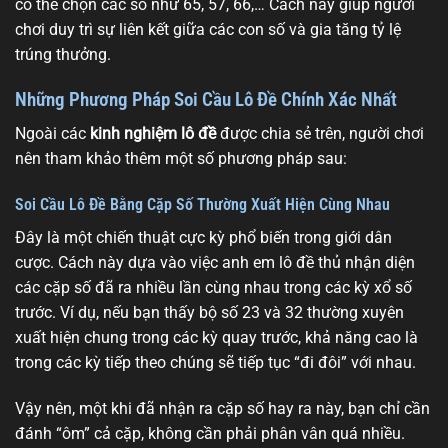
có thể chọn các số như 65, 57, 66,… Cách này giúp người
chơi duy trì sự liên kết giữa các con số và gia tăng tỷ lệ
trúng thưởng.
Những Phương Pháp Soi Cầu Lô Đề Chính Xác Nhất
Ngoài các
kinh nghiệm lô đề
được chia sẻ trên, người chơi
nên tham khảo thêm một số phương pháp sau:
Soi Cầu Lô Đề Bằng Cặp Số Thường Xuất Hiện Cùng Nhau
Đây là một chiến thuật cực kỳ phổ biến trong giới dân
cược. Cách này dựa vào việc anh em lô đề thủ nhận diện
các cặp số đã ra nhiều lần cùng nhau trong các kỳ xổ số
trước. Ví dụ, nếu bạn thấy bộ số 23 và 32 thường xuyên
xuất hiện chung trong các kỳ quay trước, khả năng cao là
trong các kỳ tiếp theo chúng sẽ tiếp tục “đi đôi” với nhau.
Vậy nên, một khi đã nhận ra cặp số hay ra này, bạn chỉ cần
đánh “ôm” cả cặp, không cần phải phân vân quá nhiều.