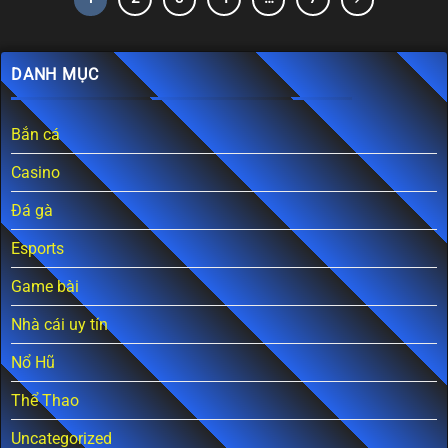
DANH MỤC
Bắn cá
Casino
Đá gà
Esports
Game bài
Nhà cái uy tín
Nổ Hũ
Thể Thao
Uncategorized