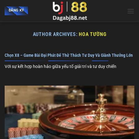
Skip
to
ĐĂNG KÝ
content
AUTHOR ARCHIVES:
HOA TƯỜNG
Chọn X8 – Game Bài Đại Phát Để Thử Thách Tư Duy Và Giành Thưởng Lớn
Với sự kết hợp hoàn hảo giữa yếu tố giải trí và tư duy chiến