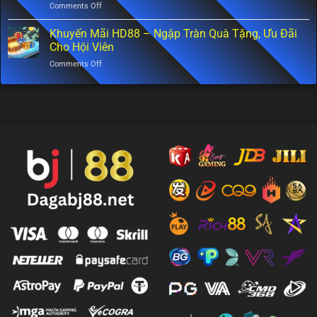
on
Comments Off
Tỷ
Thách
3bet
Lệ
Tư
–
Khuyến Mãi HD88 – Ngập Tràn Quà Tặng, Ưu Đãi
Kèo
Duy
Nhà
Đỉnh
Cho Hội Viên
Và
cái
Cao,
Giành
on
Comments Off
đón
Bắt
Thưởng
Khuyến
đầu
Trọn
Lớn
Mãi
xu
Cơ
HD88
hướng
Hội
–
cá
Thắng
Ngập
cược
Lớn
Tràn
trực
Quà
tuyến
Tặng,
năm
Ưu
2025
Đãi
Cho
Hội
Viên