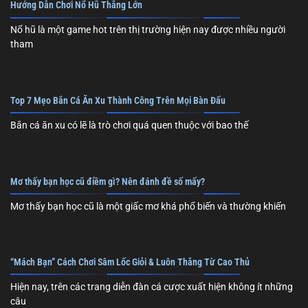
Hướng Dẫn Chơi Nổ Hũ Thắng Lớn
Nổ hũ là một game hot trên thị trường hiện nay được nhiều người
tham
Top 7 Mẹo Bắn Cá Ăn Xu Thành Công Trên Mọi Bàn Đấu
Bắn cá ăn xu có lẽ là trò chơi quá quen thuộc với bao thế
Mơ thấy bạn học cũ điềm gì? Nên đánh đề số mấy?
Mơ thấy bạn học cũ là một giấc mơ khá phổ biến và thường khiến
“Mách Bạn” Cách Chơi Sâm Lốc Giỏi & Luôn Thắng Từ Cao Thủ
Hiện nay, trên các trang diễn đàn cá cược xuất hiện không ít những
câu