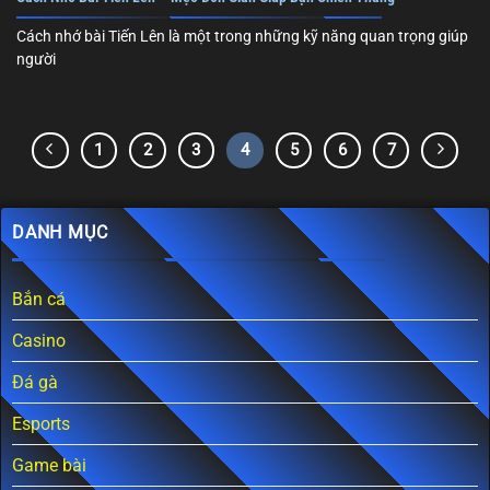
Cách nhớ bài Tiến Lên là một trong những kỹ năng quan trọng giúp
người
1
2
3
4
5
6
7
DANH MỤC
Bắn cá
Casino
Đá gà
Esports
Game bài