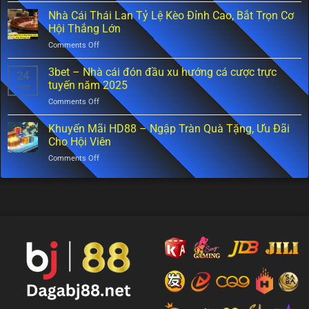
Bóng
X8
Nhà Cái Thái Lan Tỷ Lệ Kèo Đỉnh Cao, Bắt Trọn Cơ
Đá
–
Không
Hội Thắng Lớn
Game
Giật
on
Comments Off
Bài
Lag
Nhà
Đại
Với
Cái
3bet – Nhà cái đón đầu xu hướng cá cược trực
Phát
Biaomtv
24
Thái
Để
tuyến năm 2025
Sep
Lan
Thử
on
Comments Off
Tỷ
Thách
3bet
Lệ
Tư
–
Khuyến Mãi HD88 – Ngập Tràn Quà Tặng, Ưu Đãi
Kèo
Duy
Nhà
Đỉnh
Cho Hội Viên
Và
cái
Cao,
Giành
on
Comments Off
đón
Bắt
Thưởng
Khuyến
đầu
Trọn
Lớn
Mãi
xu
Cơ
HD88
hướng
Hội
–
cá
Thắng
Ngập
cược
Lớn
Tràn
trực
Quà
tuyến
Tặng,
năm
Ưu
2025
Đãi
Cho
Hội