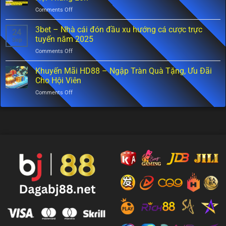
Game
Giật
on
Comments Off
Bài
Lag
Nhà
Đại
Với
Cái
3bet – Nhà cái đón đầu xu hướng cá cược trực
Phát
Biaomtv
24
Thái
Để
tuyến năm 2025
Sep
Lan
Thử
on
Comments Off
Tỷ
Thách
3bet
Lệ
Tư
–
Khuyến Mãi HD88 – Ngập Tràn Quà Tặng, Ưu Đãi
Kèo
Duy
Nhà
Đỉnh
Cho Hội Viên
Và
cái
Cao,
Giành
on
Comments Off
đón
Bắt
Thưởng
Khuyến
đầu
Trọn
Lớn
Mãi
xu
Cơ
HD88
hướng
Hội
–
cá
Thắng
Ngập
cược
Lớn
Tràn
trực
Quà
tuyến
Tặng,
năm
Ưu
2025
Đãi
Cho
Hội
Viên