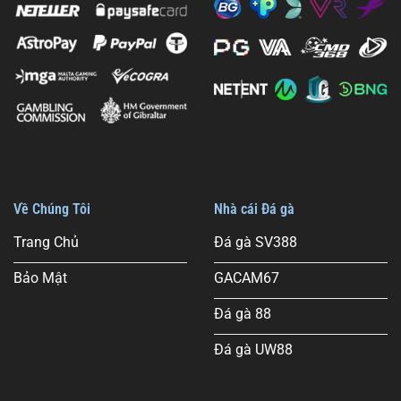
Về Chúng Tôi
Nhà cái Đá gà
Trang Chủ
Đá gà SV388
Bảo Mật
GACAM67
Đá gà 88
Đá gà UW88