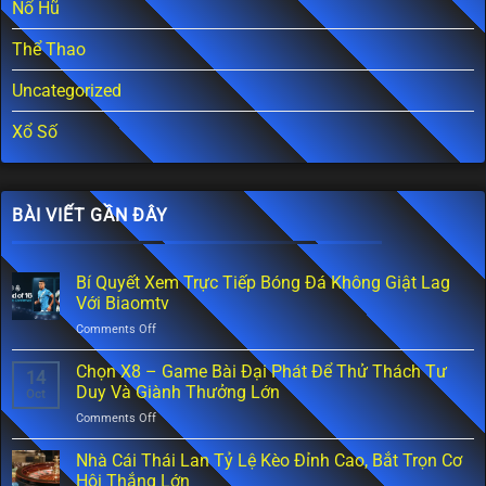
Nổ Hũ
Thể Thao
Uncategorized
Xổ Số
BÀI VIẾT GẦN ĐÂY
Bí Quyết Xem Trực Tiếp Bóng Đá Không Giật Lag
Với Biaomtv
on
Comments Off
Bí
Quyết
Chọn X8 – Game Bài Đại Phát Để Thử Thách Tư
14
Xem
Duy Và Giành Thưởng Lớn
Oct
Trực
on
Comments Off
Tiếp
Chọn
Bóng
X8
Nhà Cái Thái Lan Tỷ Lệ Kèo Đỉnh Cao, Bắt Trọn Cơ
Đá
–
Không
Hội Thắng Lớn