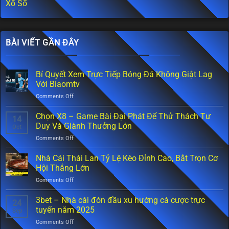
Xổ Số
BÀI VIẾT GẦN ĐÂY
Bí Quyết Xem Trực Tiếp Bóng Đá Không Giật Lag
Với Biaomtv
on
Comments Off
Bí
Quyết
Chọn X8 – Game Bài Đại Phát Để Thử Thách Tư
14
Xem
Duy Và Giành Thưởng Lớn
Oct
Trực
on
Comments Off
Tiếp
Chọn
Bóng
X8
Nhà Cái Thái Lan Tỷ Lệ Kèo Đỉnh Cao, Bắt Trọn Cơ
Đá
–
Không
Hội Thắng Lớn
Game
Giật
on
Comments Off
Bài
Lag
Nhà
Đại
Với
Cái
3bet – Nhà cái đón đầu xu hướng cá cược trực
Phát
Biaomtv
24
Thái
Để
tuyến năm 2025
Sep
Lan
Thử
on
Comments Off
Tỷ
Thách