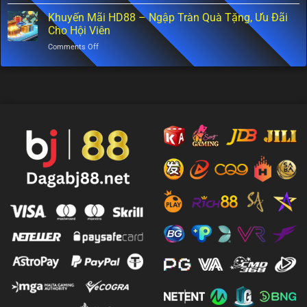
3bet
Lệ
Tư
–
Khuyến Mãi HD88 – Ngập Tràn Quà Tặng, Ưu Đãi
Kèo
Duy
Nhà
Đỉnh
Cho Hội Viên
Và
cái
Cao,
Giành
on
Comments Off
đón
Bắt
Thưởng
Khuyến
đầu
Trọn
Lớn
Mãi
xu
Cơ
HD88
hướng
Hội
–
cá
Thắng
Ngập
cược
Lớn
Tràn
trực
Quà
tuyến
Tặng,
năm
Ưu
2025
Đãi
Cho
Hội
Viên