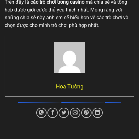
Trên đây là
các trò chơi trong casino
mà chia sẻ và tổng
hợp được giới cược thủ yêu thích nhất. Mong rằng với
những chia sẻ này anh em sẽ hiểu hơn về các trò chơi và
chọn được cho mình trò chơi phù hợp nhất.
Hoa Tường