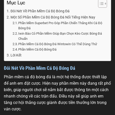
Mục Lục
Đôi Nét Về Phần Mềm Cá Độ Bóng Đá
Một Số Phần Mềm Cá Độ Bóng Đá Nổi Tiếng Hiện Nay
Phần Mềm Superbet Pro Góp Phần Chiến Thắng Khi Cá Độ
Bóng Đá
Iwin Bào Cỏ Phần Mềm Giúp Bạn Chọn Kèo Cược Bóng Đá
Chuẩn
Phần Mềm Cá Độ Bóng Đá Wintowin Có Thể Dùng Thử
Phần Mềm Cá Độ Bóng Đá
Lời Kết
Đôi Nét Về Phần Mềm Cá Độ Bóng Đá
Phần mềm cá độ bóng đá là một hệ thống được thiết lập
để anh em đặt cược. Hiện nay phần mềm này đang rất phổ
biến, giúp người chơi sẽ nắm bắt được thông tin một cách
nhanh chóng về các trận đấu. Điều này sẽ giúp anh em
tăng cơ hội thắng cược giành được tiền thưởng lớn trong
ván cược.