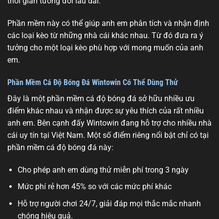
thời gian tương đối lâu dài.
Phần mềm này có thể giúp anh em phân tích và nhận định
các loại kèo từ những nhà cái khác nhau. Từ đó đưa ra ý
tưởng cho một loại kèo phù hợp với mong muốn của anh
em.
Phần Mềm Cá Độ Bóng Đá Wintowin Có Thể Dùng Thử
Đây là một phần mềm cá độ bóng đá sở hữu nhiều ưu
điểm khác nhau và nhận được sự yêu thích của rất nhiều
anh em. Bên cạnh đấy Wintowin đang hỗ trợ cho nhiều nhà
cái uy tín tại Việt Nam. Một số điểm riêng nổi bật chỉ có tại
phần mềm cá độ bóng đá này:
Cho phép anh em dùng thử miễn phí trong 3 ngày
Mức phí rẻ hơn 45% so với các mức phí khác
Hỗ trợ người chơi 24/7, giải đáp mọi thắc mắc nhanh
chóng hiệu quả.