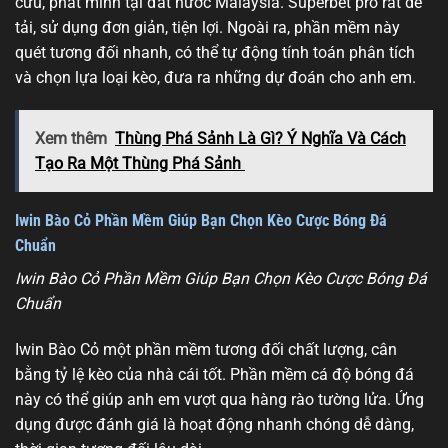
cứu, phát minh tại đất nước Malaysia. Superbet pro rất dễ
tải, sử dụng đơn giản, tiện lợi. Ngoài ra, phần mềm này
quét tương đối nhanh, có thể tự động tính toán phân tích
và chọn lựa loại kèo, đưa ra những dự đoán cho anh em.
Xem thêm
Thùng Phá Sảnh Là Gì? Ý Nghĩa Và Cách
Tạo Ra Một Thùng Phá Sảnh
Iwin Bào Cỏ Phần Mềm Giúp Bạn Chọn Kèo Cược Bóng Đá
Chuẩn
Iwin Bào Cỏ Phần Mềm Giúp Bạn Chọn Kèo Cược Bóng Đá
Chuẩn
Iwin Bào Cỏ một phần mềm tương đối chất lượng, cân
bằng tỷ lệ kèo của nhà cái tốt. Phần mềm cá độ bóng đá
này có thể giúp anh em vượt qua hàng rào tường lửa. Ứng
dụng được đánh giá là hoạt động nhanh chóng dễ dàng,