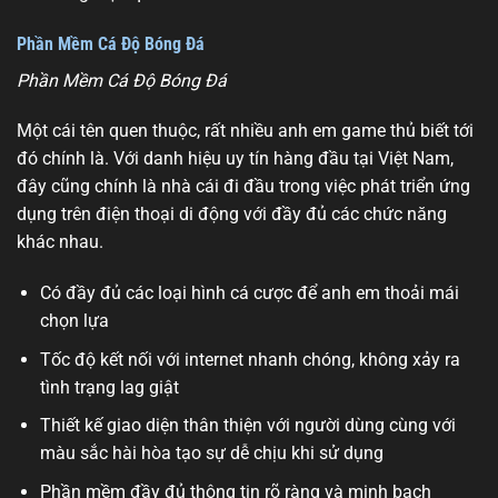
Phần Mềm Cá Độ Bóng Đá
Phần Mềm Cá Độ Bóng Đá
Một cái tên quen thuộc, rất nhiều anh em game thủ biết tới
đó chính là. Với danh hiệu uy tín hàng đầu tại Việt Nam,
đây cũng chính là nhà cái đi đầu trong việc phát triển ứng
dụng trên điện thoại di động với đầy đủ các chức năng
khác nhau.
Có đầy đủ các loại hình cá cược để anh em thoải mái
chọn lựa
Tốc độ kết nối với internet nhanh chóng, không xảy ra
tình trạng lag giật
Thiết kế giao diện thân thiện với người dùng cùng với
màu sắc hài hòa tạo sự dễ chịu khi sử dụng
Phần mềm đầy đủ thông tin rõ ràng và minh bạch