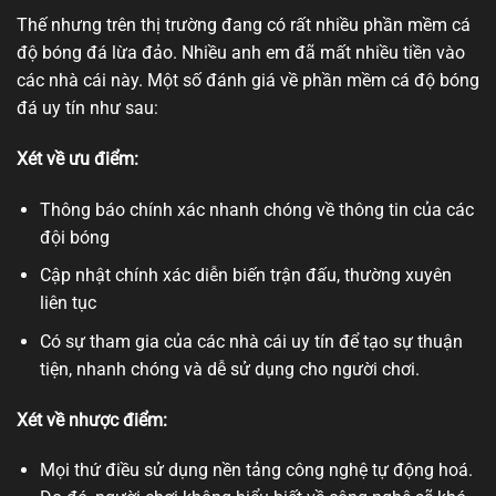
Thế nhưng trên thị trường đang có rất nhiều phần mềm cá
độ bóng đá lừa đảo. Nhiều anh em đã mất nhiều tiền vào
các nhà cái này. Một số đánh giá về phần mềm cá độ bóng
đá uy tín như sau:
Xét về ưu điểm:
Thông báo chính xác nhanh chóng về thông tin của các
đội bóng
Cập nhật chính xác diễn biến trận đấu, thường xuyên
liên tục
Có sự tham gia của các nhà cái uy tín để tạo sự thuận
tiện, nhanh chóng và dễ sử dụng cho người chơi.
Xét về nhược điểm:
Mọi thứ điều sử dụng nền tảng công nghệ tự động hoá.