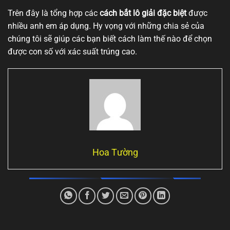
Trên đây là tổng hợp các
cách bắt lô giải đặc biệt
được
nhiều anh em áp dụng. Hy vọng với những chia sẻ của
chúng tôi sẽ giúp các bạn biết cách làm thế nào để chọn
được con số với xác suất trúng cao.
Hoa Tường