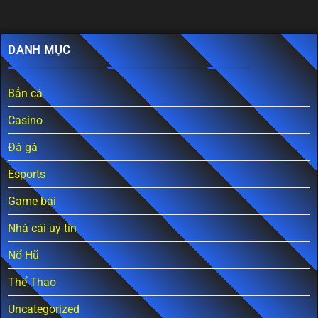
DANH MỤC
Bắn cá
Casino
Đá gà
Esports
Game bài
Nhà cái uy tín
Nổ Hũ
Thể Thao
Uncategorized