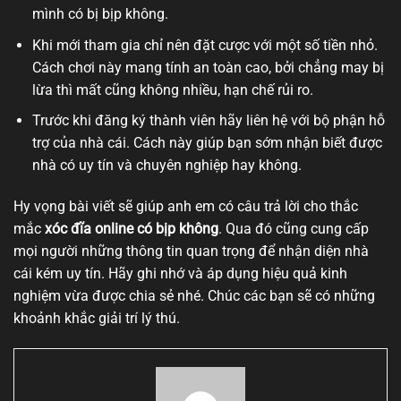
mình có bị bịp không.
Khi mới tham gia chỉ nên đặt cược với một số tiền nhỏ.
Cách chơi này mang tính an toàn cao, bởi chẳng may bị
lừa thì mất cũng không nhiều, hạn chế rủi ro.
Trước khi đăng ký thành viên hãy liên hệ với bộ phận hỗ
trợ của nhà cái. Cách này giúp bạn sớm nhận biết được
nhà có uy tín và chuyên nghiệp hay không.
Hy vọng bài viết sẽ giúp anh em có câu trả lời cho thắc
mắc
xóc đĩa online có bịp không
. Qua đó cũng cung cấp
mọi người những thông tin quan trọng để nhận diện nhà
cái kém uy tín. Hãy ghi nhớ và áp dụng hiệu quả kinh
nghiệm vừa được chia sẻ nhé. Chúc các bạn sẽ có những
khoảnh khắc giải trí lý thú.