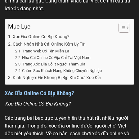
bị nhà cái lừa gạt. Cùng tham khảo bài viết để tìm câu trả
lời xác đáng nhất.
Mục Lục
Xóc Đĩa Online Có Bịp Không?
Cách Nhận Nhà Cái Online Kém Uy Tín
Trang Web Có Tên Miền Lạ
Nhà Cái Online Có Địa Chỉ Tại Việt Nam
Trang Xóc Đĩa Có Ít Người Tham Gia
Chăm Sóc Khách Hàng Không Chuyên Nghiệp
Kinh Nghiệm Để Không Bị Bịp Khi Chơi Xóc Đĩa
Xóc Đĩa Online Có Bịp Không?
Xóc Đĩa Online Có Bịp Không?
Các trang bài bạc trực tuyến hiện thu hút rất nhiều người
tham gia. Trong đó, xóc đĩa online được người chơi Việt
đặc biệt yêu thích. Về cơ bản, cách chơi xóc đĩa online và