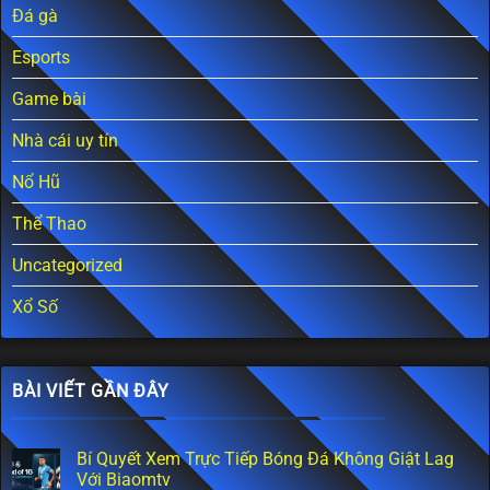
Đá gà
Esports
Game bài
Nhà cái uy tín
Nổ Hũ
Thể Thao
Uncategorized
Xổ Số
BÀI VIẾT GẦN ĐÂY
Bí Quyết Xem Trực Tiếp Bóng Đá Không Giật Lag
Với Biaomtv