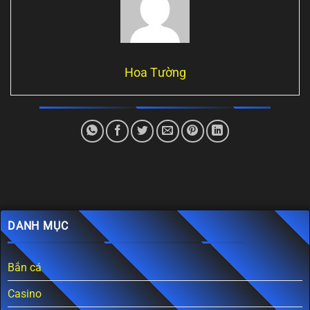
Hoa Tường
DANH MỤC
Bắn cá
Casino