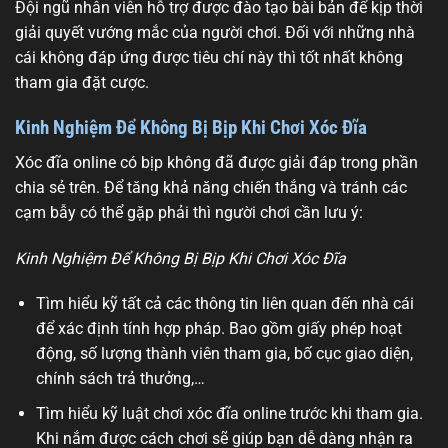
Đội ngũ nhân viên hỗ trợ được đào tạo bài bản để kịp thời
giải quyết vướng mắc của người chơi. Đối với những nhà
cái không đáp ứng được tiêu chí này thì tốt nhất không
tham gia đặt cược.
Kinh Nghiệm Để Không Bị Bịp Khi Chơi Xóc Đĩa
Xóc đĩa online có bịp không đã được giải đáp trong phần
chia sẻ trên. Để tăng khả năng chiến thắng và tránh các
cạm bẫy có thể gặp phải thì người chơi cần lưu ý:
Kinh Nghiệm Để Không Bị Bịp Khi Chơi Xóc Đĩa
Tìm hiểu kỹ tất cả các thông tin liên quan đến nhà cái
để xác định tính hợp pháp. Bao gồm giấy phép hoạt
động, số lượng thành viên tham gia, bố cục giao diện,
chính sách trả thưởng,…
Tìm hiểu kỹ luật chơi xóc đĩa online trước khi tham gia.
Khi nắm được cách chơi sẽ giúp bạn dễ dàng nhận ra