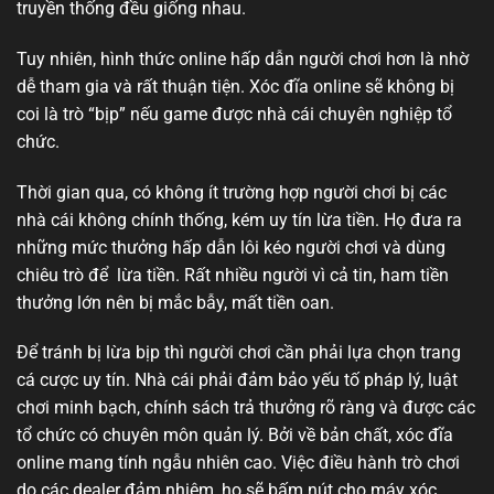
truyền thống đều giống nhau.
Tuy nhiên, hình thức online hấp dẫn người chơi hơn là nhờ
dễ tham gia và rất thuận tiện. Xóc đĩa online sẽ không bị
coi là trò “bịp” nếu game được nhà cái chuyên nghiệp tổ
chức.
Thời gian qua, có không ít trường hợp người chơi bị các
nhà cái không chính thống, kém uy tín lừa tiền. Họ đưa ra
những mức thưởng hấp dẫn lôi kéo người chơi và dùng
chiêu trò để lừa tiền. Rất nhiều người vì cả tin, ham tiền
thưởng lớn nên bị mắc bẫy, mất tiền oan.
Để tránh bị lừa bịp thì người chơi cần phải lựa chọn trang
cá cược uy tín. Nhà cái phải đảm bảo yếu tố pháp lý, luật
chơi minh bạch, chính sách trả thưởng rõ ràng và được các
tổ chức có chuyên môn quản lý. Bởi về bản chất, xóc đĩa
online mang tính ngẫu nhiên cao. Việc điều hành trò chơi
do các dealer đảm nhiệm, họ sẽ bấm nút cho máy xóc