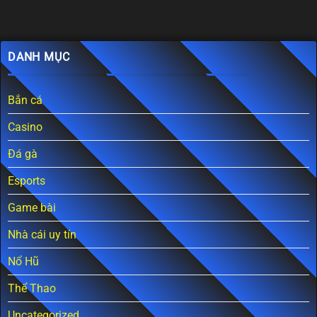
DANH MỤC
Bắn cá
Casino
Đá gà
Esports
Game bài
Nhà cái uy tín
Nổ Hũ
Thể Thao
Uncategorized