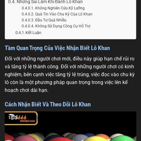
Những Sai Lầm Khi Đánh Lô Khan
Không Nghiên Cứu Kỹ Lưỡng
Quá Tin Vào Chu Kỳ Của Lô Khan
Đầu Tư Quá Nhiều
Không Sử Dụng Công Cụ Hỗ Trợ
Kết Luận
Tầm Quan Trọng Của Việc Nhận Biết Lô Khan
Đối với những người chơi mới, điều này giúp hạn chế rủi ro
và tăng tỷ lệ thành công. Đối với những người chơi có kinh
nghiệm, bên cạnh việc tăng tỷ lệ trúng, việc đọc vào chu kỳ
lô
còn là một phương pháp quan trọng trong việc lên kế
hoạch chơi dài hạn.
Cách Nhận Biết Và Theo Dõi Lô Khan