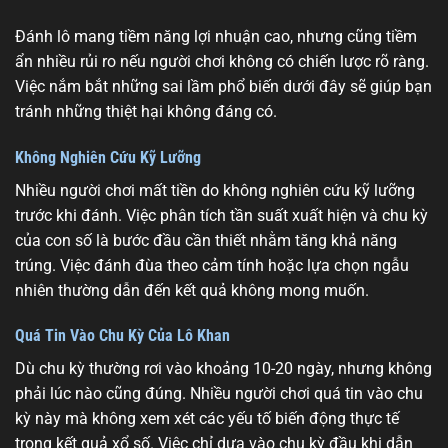
Đánh lô mang tiềm năng lợi nhuận cao, nhưng cũng tiềm
ẩn nhiều rủi ro nếu người chơi không có chiến lược rõ ràng.
Việc nắm bắt những sai lầm phổ biến dưới đây sẽ giúp bạn
tránh những thiệt hại không đáng có.
Không Nghiên Cứu Kỹ Lưỡng
Nhiều người chơi mất tiền do không nghiên cứu kỹ lưỡng
trước khi đánh. Việc phân tích tần suất xuất hiện và chu kỳ
của con số là bước đầu cần thiết nhằm tăng khả năng
trúng. Việc đánh đùa theo cảm tính hoặc lựa chọn ngẫu
nhiên thường dẫn đến kết quả không mong muốn.
Quá Tin Vào Chu Kỳ Của Lô Khan
Dù chu kỳ thường rơi vào khoảng 10-20 ngày, nhưng không
phải lúc nào cũng đúng. Nhiều người chơi quá tin vào chu
kỳ này mà không xem xét các yếu tố biến động thực tế
trong kết quả xổ số. Việc chỉ dựa vào chu kỳ đầu khi dẫn