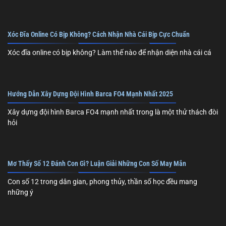
Xóc Đĩa Online Có Bịp Không? Cách Nhận Nhà Cái Bịp Cực Chuẩn
Xóc đĩa online có bịp không? Làm thế nào để nhận diện nhà cái cá
Hướng Dẫn Xây Dựng Đội Hình Barca FO4 Mạnh Nhất 2025
Xây dựng đội hình Barca FO4 mạnh nhất trong là một thử thách đòi
hỏi
Mơ Thấy Số 12 Đánh Con Gì? Luận Giải Những Con Số May Mắn
Con số 12 trong dân gian, phong thủy, thần số học đều mang
những ý