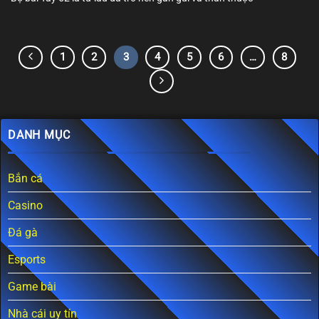
1
2
3
4
5
6
…
8
DANH MỤC
Bắn cá
Casino
Đá gà
Esports
Game bài
Nhà cái uy tín