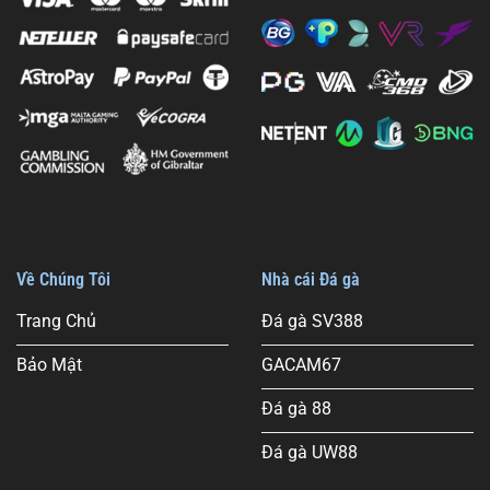
Về Chúng Tôi
Nhà cái Đá gà
Trang Chủ
Đá gà SV388
Bảo Mật
GACAM67
Đá gà 88
Đá gà UW88