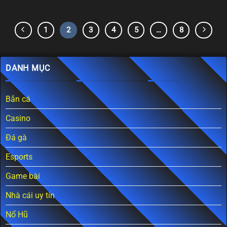
1
2
3
4
5
…
8
DANH MỤC
Bắn cá
Casino
Đá gà
Esports
Game bài
Nhà cái uy tín
Nổ Hũ