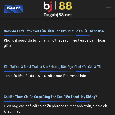
Skip
to
ĐĂNG KÝ
content
Nằm Mơ Thấy Rất Nhiều Tiền Điềm Báo Gì? Gợi Ý Số Lô Đề Thắng 85%
Không ít người đã từng nằm mơ thấy rất nhiều tiền và băn khoăn
giấc
Kèo Tài Xỉu 3.5 – 4 Trái Là Sao? Hướng Dẫn Đọc, Chơi Kèo O/U 3.75
Tìm hiểu kèo tài xỉu 3.5 – 4 trái là sao là bước cơ bản
Có Nên Tham Gia Ca Cược Bằng Thẻ Cào Điện Thoại Hay Không?
Hiện nay, các nhà cái có nhiều phương thức thanh toán, giao dịch
khác nhau.