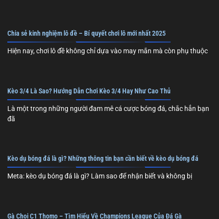
Chia sẻ kinh nghiệm lô đề – Bí quyết chơi lô mới nhất 2025
Hiện nay, chơi lô đề không chỉ dựa vào may mắn mà còn phụ thuộc
Kèo 3/4 Là Sao? Hướng Dẫn Chơi Kèo 3/4 Hay Như Cao Thủ
Là một trong những người đam mê cá cược bóng đá, chắc hẳn bạn
đã
Kèo dụ bóng đá là gì? Những thông tin bạn cần biết về kèo dụ bóng đá
Meta: kèo dụ bóng đá là gì? Làm sao để nhận biết và không bị
Gà Chọi C1 Thomo – Tìm Hiểu Về Champions League Của Đá Gà