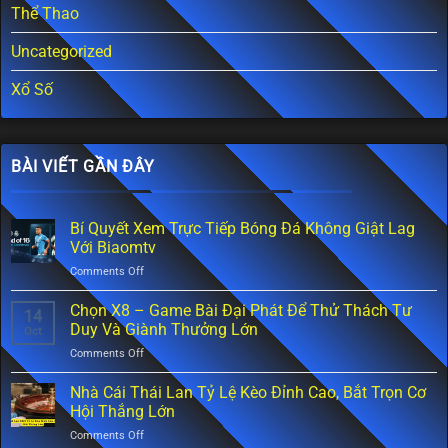
Thể Thao
Uncategorized
Xổ Số
BÀI VIẾT GẦN ĐÂY
Bí Quyết Xem Trực Tiếp Bóng Đá Không Giật Lag
Với Biaomtv
on
Comments Off
Bí
Quyết
Chọn X8 – Game Bài Đại Phát Để Thử Thách Tư
14
Xem
Duy Và Giành Thưởng Lớn
Oct
Trực
on
Comments Off
Tiếp
Chọn
Bóng
X8
Nhà Cái Thái Lan Tỷ Lệ Kèo Đỉnh Cao, Bắt Trọn Cơ
Đá
–
Không
Hội Thắng Lớn
Game
Giật
on
Comments Off
Bài
Lag